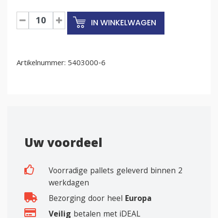
Euronorm
IN WINKELWAGEN
deksel
ESD
400x300mm
Artikelnummer:
aantal
5403000-6
Uw voordeel
Voorradige pallets geleverd binnen 2
werkdagen
Bezorging door heel
Europa
Veilig
betalen met iDEAL