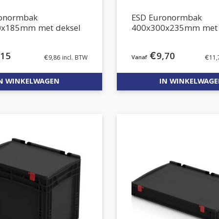
ronormbak
ESD Euronormbak
0x185mm met deksel
400x300x235mm met 
,15
€
9,70
€
9,86
incl. BTW
€
11,
N WINKELWAGEN
IN WINKELWAG