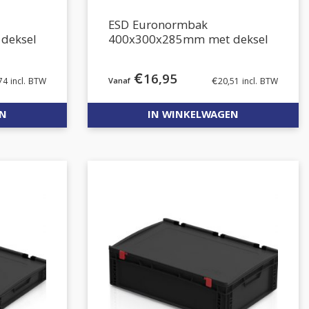
ESD Euronormbak
deksel
400x300x285mm met deksel
€
16,95
74
incl. BTW
€
20,51
incl. BTW
EN
IN WINKELWAGEN