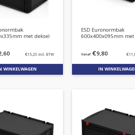
ronormbak
ESD Euronormbak
0x335mm met deksel
600x400x095mm met 
2,60
€
9,80
€
15,25
incl. BTW
€
11,
N WINKELWAGEN
IN WINKELWAG