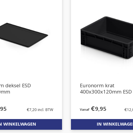
m deksel ESD
Euronorm krat
00mm
400x300x120mm ESD
,95
€
9,95
€
7,20
incl. BTW
€
12,
N WINKELWAGEN
IN WINKELWAG