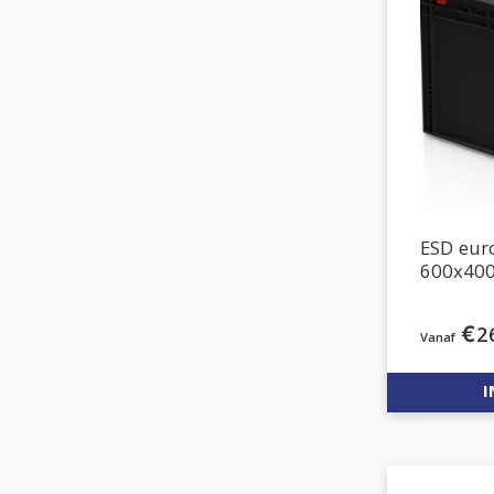
ESD eu
600x40
€
2
I