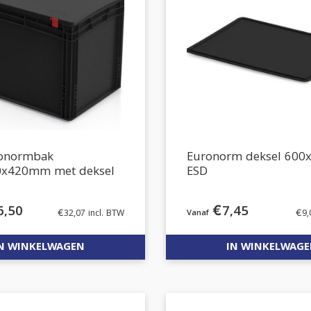
ronormbak
Euronorm deksel 60
0x420mm met deksel
ESD
6,50
€
7,45
€
32,07
incl. BTW
€
9,
N WINKELWAGEN
IN WINKELWAG