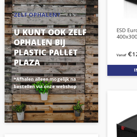
ZELF OPHALEN?
ESD Eu
U KUNT OOK ZELF
400x30
OPHALEN BIJ
PLASTIC PALLET
€
1
PLAZA
I
*Afhalen alleen mogelijk na
bestellen via onze webshop