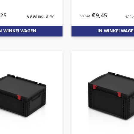
,25
€
9,45
€
9,98
incl. BTW
€
11,
N WINKELWAGEN
IN WINKELWAG