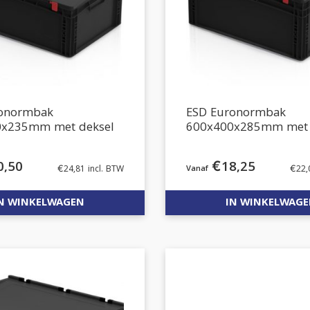
ronormbak
ESD Euronormbak
0x235mm met deksel
600x400x285mm met 
0,50
€
18,25
€
24,81
incl. BTW
€
22,
N WINKELWAGEN
IN WINKELWAG