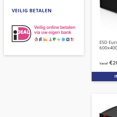
VEILIG BETALEN
ESD Eu
600x40
€
2
I