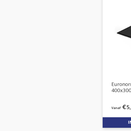
Euronor
400x3
€
5
I