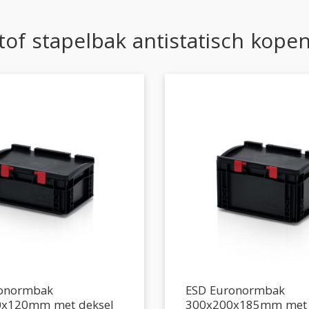
tof stapelbak antistatisch kope
ronormbak
ESD Euronormbak
0x120mm met deksel
300x200x185mm met 