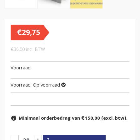
€
29,75
€
36,00
incl. BTW
Voorraad:
Op voorraad
Minimaal orderbedrag van €150,00 (excl. btw).
Euronorm