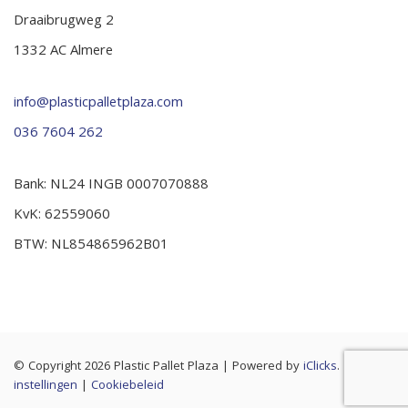
Draaibrugweg 2
1332 AC Almere
info@plasticpalletplaza.com
036 7604 262
Bank: NL24 INGB 0007070888
KvK: 62559060
BTW: NL854865962B01
© Copyright 2026 Plastic Pallet Plaza
|
Powered by
iClicks
. |
Cookie
instellingen
|
Cookiebeleid