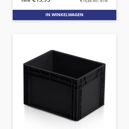
€
13,95
€
16,88
incl. BTW
IN WINKELWAGEN