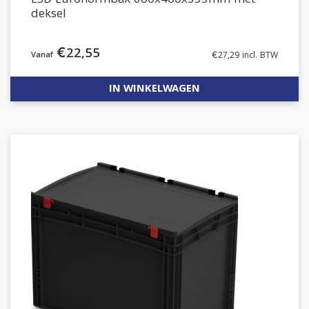
ESD Euronormbak 600x400x335mm met
deksel
€
22,55
€
27,29
incl. BTW
IN WINKELWAGEN