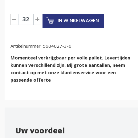
ESD
IN WINKELWAGEN
Euronormbak
600x400x285mm
met
Artikelnummer:
deksel
5604027-3-6
aantal
Momenteel verkrijgbaar per volle pallet. Levertijden
kunnen verschillend zijn. Bij grote aantallen, neem
contact op met onze klantenservice voor een
passende offerte
Uw voordeel