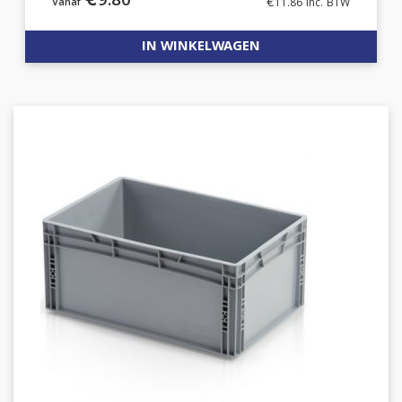
€
9.80
€
11.86
inc. BTW
IN WINKELWAGEN