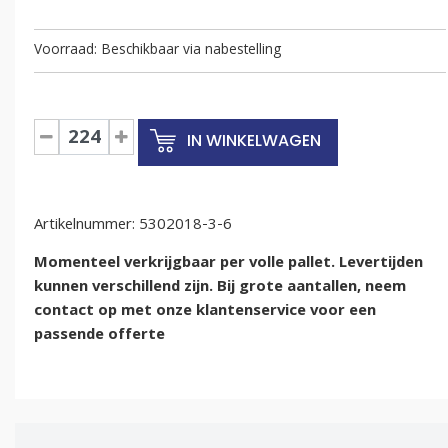
Beschikbaar via nabestelling
ESD
IN WINKELWAGEN
Euronormbak
300x200x185mm
met
Artikelnummer:
deksel
5302018-3-6
aantal
Momenteel verkrijgbaar per volle pallet. Levertijden
kunnen verschillend zijn. Bij grote aantallen, neem
contact op met onze klantenservice voor een
passende offerte