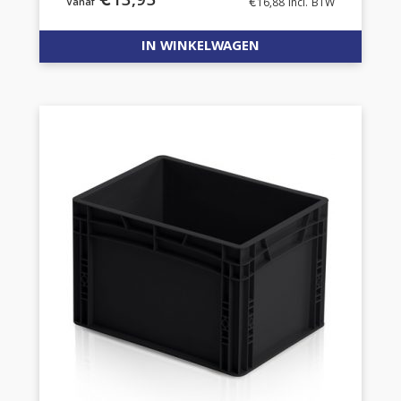
€
13,95
€
16,88
incl. BTW
IN WINKELWAGEN