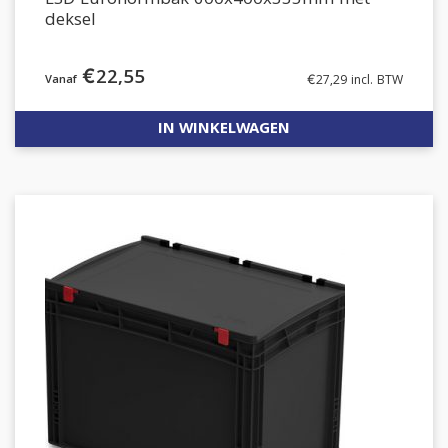
ESD Euronormbak 600x400x335mm met
deksel
€
22,55
€
27,29
incl. BTW
IN WINKELWAGEN