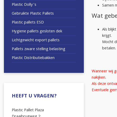
Plastic Dolly’s
Samen m
Gebruikte Plastic Pallets
Wat gebe
Plastic pallets ESD
Als blij
Hygiene pallets gesloten dek
krijgt.
Lichtgewicht export pallets
Mocht di
betalen.
Pallets zware stelling belasting
Plastic Distributiebakken
Wanneer wij g
nakijken.
Als deze ontva
Eventuele gema
HEEFT U VRAGEN?
Plastic Pallet Plaza
Draaibrugweg 2