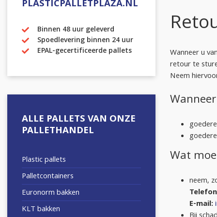
PLASTICPALLETPLAZA.NL
Retou
Binnen 48 uur geleverd
Spoedlevering binnen 24 uur
EPAL-gecertificeerde pallets
Wanneer u van
retour te stur
Neem hiervoor
Wanneer 
ALLE PALLETS VAN ONZE
goedere
PALLETHANDEL
goederen
Wat moet
Plastic pallets
Palletcontainers
neem, zo
Telefon
Euronorm bakken
E-mail:
KLT bakken
Bij scha