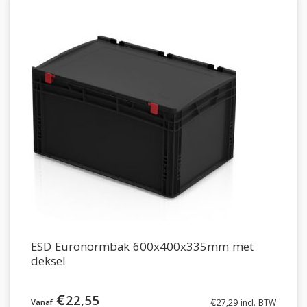
ESD Euronormbak 600x400x335mm met
deksel
€
22,55
€
27,29
incl. BTW