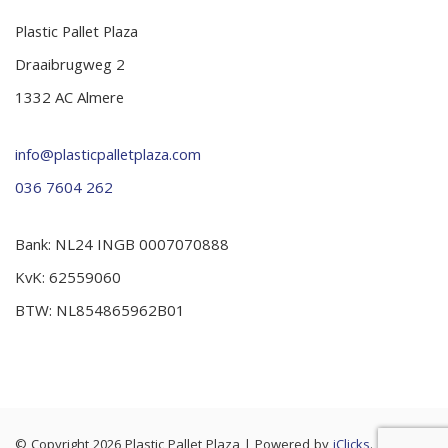
Plastic Pallet Plaza
Draaibrugweg 2
1332 AC Almere
info@plasticpalletplaza.com
036 7604 262
Bank: NL24 INGB 0007070888
KvK: 62559060
BTW: NL854865962B01
© Copyright 2026 Plastic Pallet Plaza
|
Powered by
iClicks
. |
Cookie