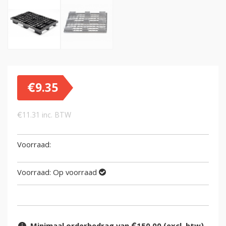
€
9.35
€
11.31
inc. BTW
Voorraad:
Op voorraad