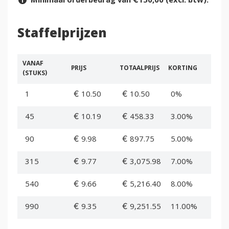
Minimaal orderbedrag van €150,00 (excl. btw).
Staffelprijzen
VANAF
PRIJS
TOTAALPRIJS
KORTING
(STUKS)
1
€ 10.50
€ 10.50
0%
45
€ 10.19
€ 458.33
3.00%
90
€ 9.98
€ 897.75
5.00%
315
€ 9.77
€ 3,075.98
7.00%
540
€ 9.66
€ 5,216.40
8.00%
990
€ 9.35
€ 9,251.55
11.00%