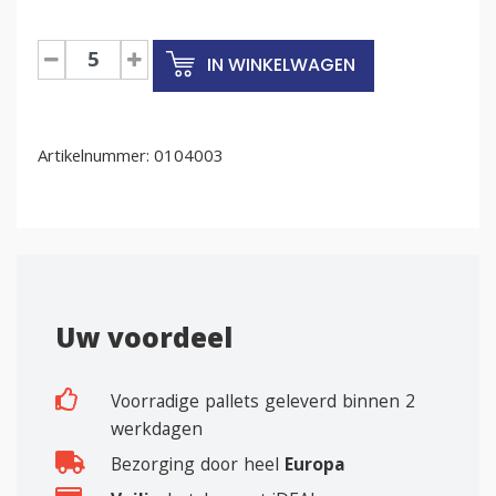
Plastic
IN WINKELWAGEN
pallets
1200x800
mm
Artikelnummer:
nestbaar
0104003
Q
9
voet
1000
kg
aantal
Uw voordeel
Voorradige pallets geleverd binnen 2
werkdagen
Bezorging door heel
Europa