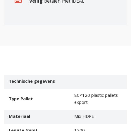
Veilig
betalen met iDEAL
Technische gegevens
80×120 plastic pallets
Type Pallet
export
Materiaal
Mix HDPE
Lengte (mm)
1200