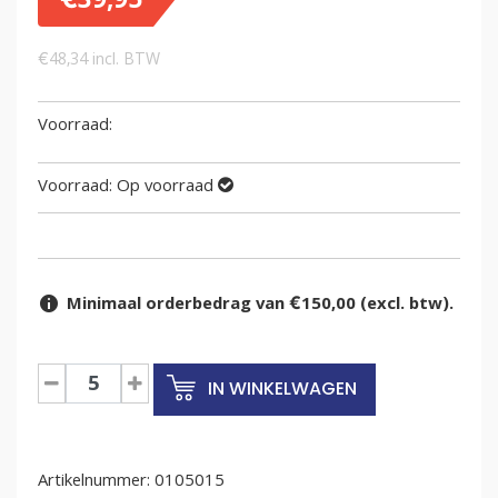
€
39,95
€
48,34
incl. BTW
Voorraad:
Op voorraad
Minimaal orderbedrag van €150,00 (excl. btw).
Gebruikte
IN WINKELWAGEN
H1
pallet
1200x800mm
Artikelnummer:
aantal
0105015