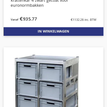
krattenkar 4 zwart gecoat voor
euronormbakken
€
935.77
€
1132.28
inc. BTW
IN WINKELWAGEN