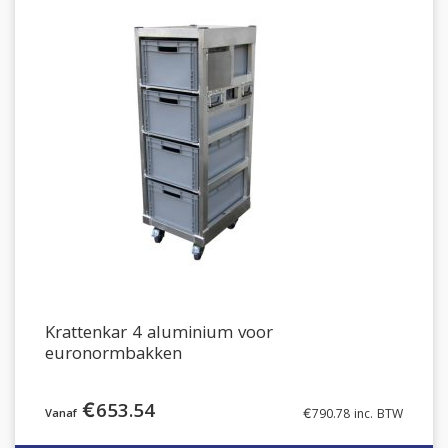
Krattenkar 4 aluminium voor
euronormbakken
€
653.54
€
790.78
inc. BTW