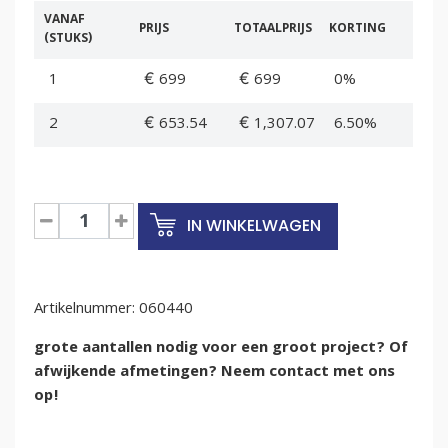
VANAF
PRIJS
TOTAALPRIJS
KORTING
(STUKS)
1
€ 699
€ 699
0%
2
€ 653.54
€ 1,307.07
6.50%
Krattenkar
IN WINKELWAGEN
4
aluminium
voor
Artikelnummer:
euronormbakken
060440
aantal
grote aantallen nodig voor een groot project? Of
afwijkende afmetingen? Neem contact met ons
op!