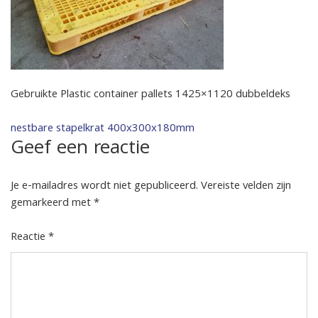
Gebruikte Plastic container pallets 1425×1120 dubbeldeks
Bericht
nestbare stapelkrat 400x300x180mm
Geef een reactie
navigatie
Je e-mailadres wordt niet gepubliceerd.
Vereiste velden zijn
gemarkeerd met
*
Reactie
*