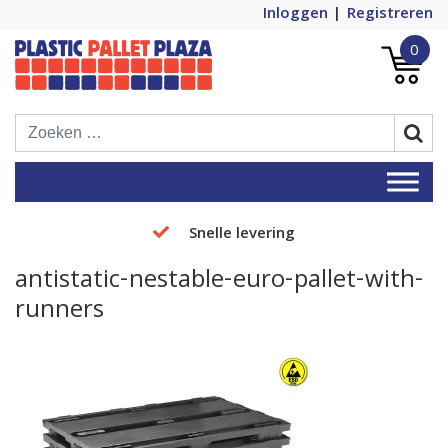
Inloggen
Registreren
0
Plastic Pallets Plaza, de nummer 1 in
Plastic Pallet Plaza
Europa!
Snelle levering
antistatic-nestable-euro-pallet-with-
runners