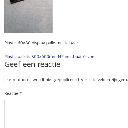
Plastic 60×80 display pallet nestelbaar
Bericht
Plastic pallets 800x600mm NP nestbaar 6-voet
Geef een reactie
navigatie
Je e-mailadres wordt niet gepubliceerd.
Vereiste velden zijn ge
Reactie
*