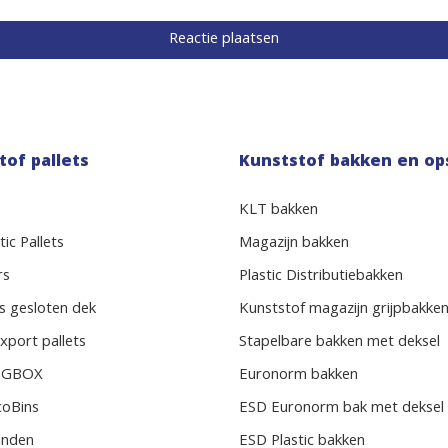
tof pallets
Kunststof bakken en op
KLT bakken
ic Pallets
Magazijn bakken
rs
Plastic Distributiebakken
s gesloten dek
Kunststof magazijn grijpbakke
xport pallets
Stapelbare bakken met deksel
BIGBOX
Euronorm bakken
coBins
ESD Euronorm bak met deksel
randen
ESD Plastic bakken