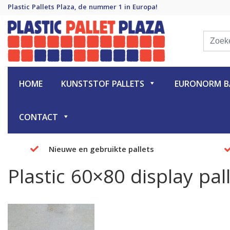
Plastic Pallets Plaza, de nummer 1 in Europa!
Plastic Pallet Plaza
Plastic Pallets Plaza, de nummer 1 in Europa!
HOME
KUNSTSTOF PALLETS
EURONORM BA
CONTACT
Nieuwe en gebruikte pallets
Plastic 60×80 display pal