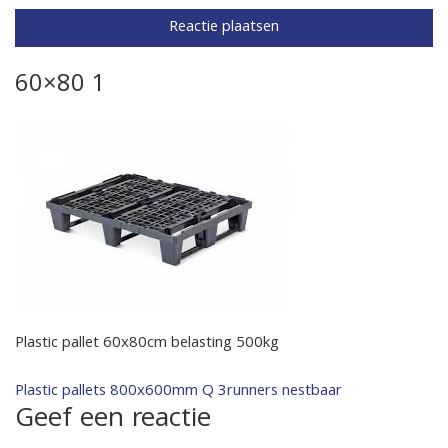
60×80 1
Plastic pallet 60x80cm belasting 500kg
Bericht
Plastic pallets 800x600mm Q 3runners nestbaar
Geef een reactie
navigatie