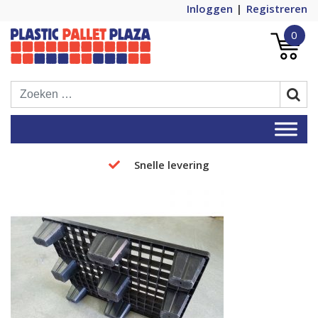
Inloggen
Registreren
0
Plastic Pallets Plaza, de nummer 1 in
Plastic Pallet Plaza
Europa!
Snelle levering