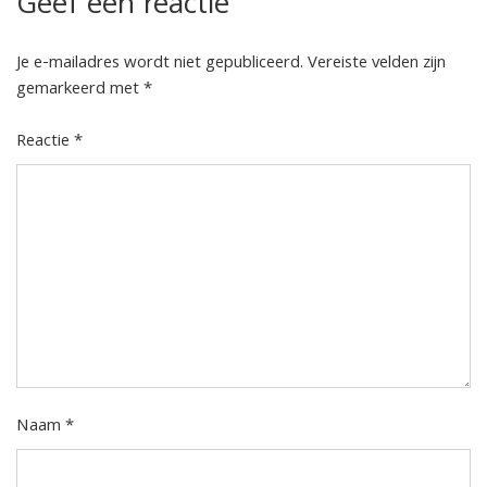
Geef een reactie
navigatie
Je e-mailadres wordt niet gepubliceerd.
Vereiste velden zijn
gemarkeerd met
*
Reactie
*
Naam
*