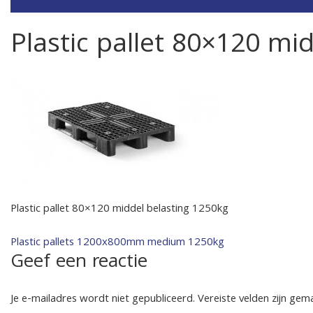
Plastic pallet 80×120 mi
Plastic pallet 80×120 middel belasting 1250kg
Bericht
Plastic pallets 1200x800mm medium 1250kg
Geef een reactie
navigatie
Je e-mailadres wordt niet gepubliceerd.
Vereiste velden zijn ge