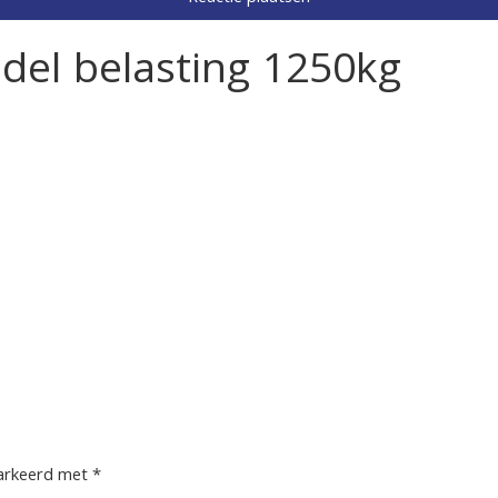
ddel belasting 1250kg
markeerd met
*