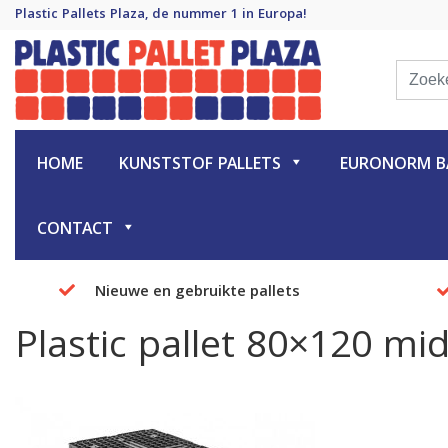
Plastic Pallets Plaza, de nummer 1 in Europa!
Plastic Pallet Plaza
Plastic Pallets Plaza, de nummer 1 in Europa!
HOME
KUNSTSTOF PALLETS
EURONORM BA
CONTACT
Nieuwe en gebruikte pallets
Plastic pallet 80×120 mi