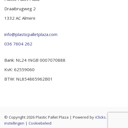
Plastic Pallet Plaza
Draaibrugweg 2
1332 AC Almere
info@plasticpalletplaza.com
036 7604 262
Bank: NL24 INGB 0007070888
KvK: 62559060
BTW: NL854865962B01
© Copyright 2026 Plastic Pallet Plaza
|
Powered by
iClicks
. |
Cookie
instellingen
|
Cookiebeleid