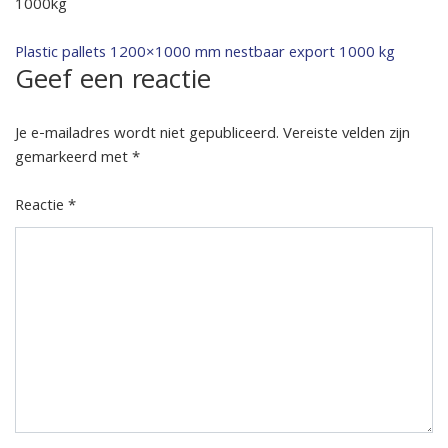
1000kg
Bericht
Plastic pallets 1200×1000 mm nestbaar export 1000 kg
Geef een reactie
navigatie
Je e-mailadres wordt niet gepubliceerd.
Vereiste velden zijn
gemarkeerd met
*
Reactie
*