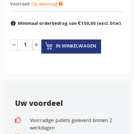
Voorraad:
Op aanvraag
Minimaal orderbedrag van €150,00 (excl. btw).
Plastic
IN WINKELWAGEN
pallets
1140x760
mm
closed
deck
nestbaar
3
skids
Uw voordeel
1000
kg
Voorradige pallets geleverd binnen 2
aantal
werkdagen