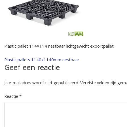
Plastic pallet 114×114 nestbaar lichtgewicht exportpallet
Bericht
Plastic pallets 1140x1140mm nestbaar
Geef een reactie
navigatie
Je e-mailadres wordt niet gepubliceerd.
Vereiste velden zijn ge
Reactie
*