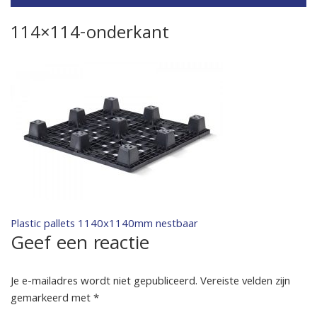
114×114-onderkant
Bericht
Plastic pallets 1140x1140mm nestbaar
Geef een reactie
navigatie
Je e-mailadres wordt niet gepubliceerd.
Vereiste velden zijn
gemarkeerd met
*