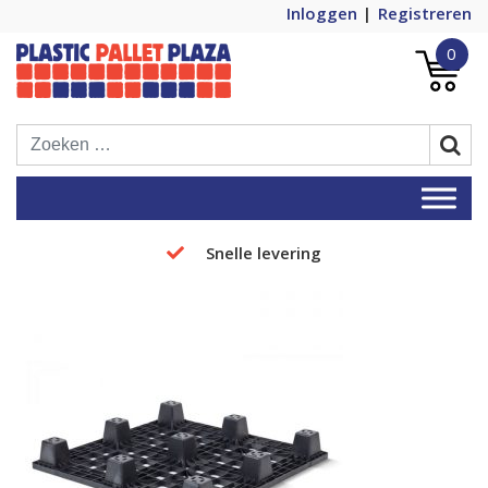
Inloggen
Registreren
0
Plastic Pallets Plaza, de nummer 1 in
Plastic Pallet Plaza
Europa!
Snelle levering