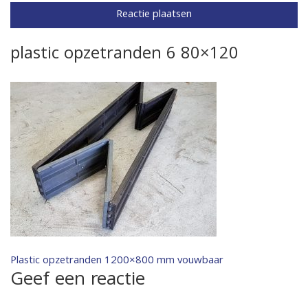
plastic opzetranden 6 80×120
Bericht
Plastic opzetranden 1200×800 mm vouwbaar
Geef een reactie
navigatie