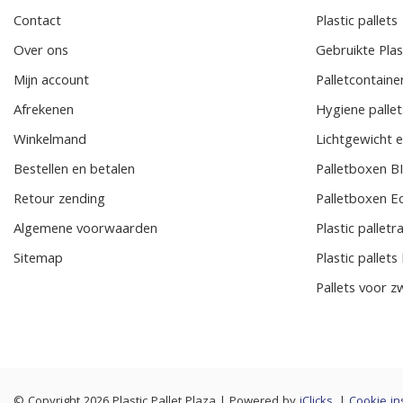
Contact
Plastic pallets
Over ons
Gebruikte Plast
Mijn account
Palletcontaine
Afrekenen
Hygiene pallet
Winkelmand
Lichtgewicht e
Bestellen en betalen
Palletboxen 
Retour zending
Palletboxen E
Algemene voorwaarden
Plastic pallet
Sitemap
Plastic pallet
Pallets voor z
© Copyright 2026 Plastic Pallet Plaza
|
Powered by
iClicks
. |
Cookie in