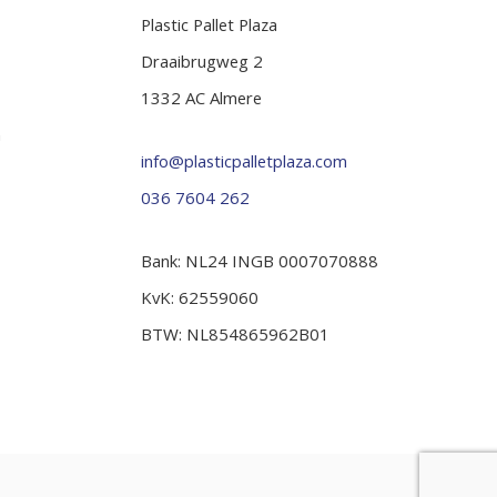
Plastic Pallet Plaza
Draaibrugweg 2
1332 AC Almere
n
info@plasticpalletplaza.com
036 7604 262
Bank: NL24 INGB 0007070888
KvK: 62559060
BTW: NL854865962B01