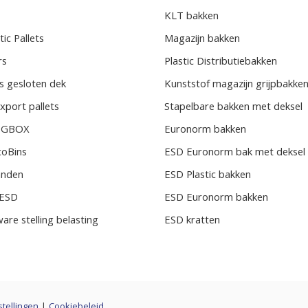
KLT bakken
ic Pallets
Magazijn bakken
rs
Plastic Distributiebakken
s gesloten dek
Kunststof magazijn grijpbakke
xport pallets
Stapelbare bakken met deksel
BIGBOX
Euronorm bakken
coBins
ESD Euronorm bak met deksel
randen
ESD Plastic bakken
s ESD
ESD Euronorm bakken
ware stelling belasting
ESD kratten
stellingen
|
Cookiebeleid