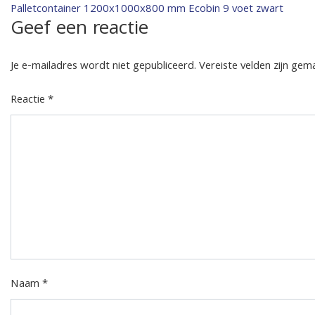
Bericht
Palletcontainer 1200x1000x800 mm Ecobin 9 voet zwart
Geef een reactie
navigatie
Je e-mailadres wordt niet gepubliceerd.
Vereiste velden zijn ge
Reactie
*
Naam
*