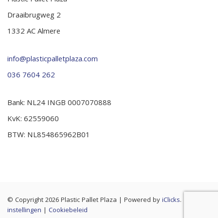
Plastic Pallet Plaza
Draaibrugweg 2
1332 AC Almere
info@plasticpalletplaza.com
036 7604 262
Bank: NL24 INGB 0007070888
KvK: 62559060
BTW: NL854865962B01
© Copyright 2026 Plastic Pallet Plaza
|
Powered by
iClicks
. |
Cookie
instellingen
|
Cookiebeleid