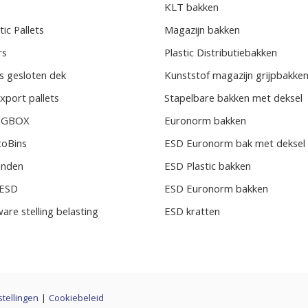
KLT bakken
ic Pallets
Magazijn bakken
rs
Plastic Distributiebakken
s gesloten dek
Kunststof magazijn grijpbakke
xport pallets
Stapelbare bakken met deksel
BIGBOX
Euronorm bakken
coBins
ESD Euronorm bak met deksel
randen
ESD Plastic bakken
s ESD
ESD Euronorm bakken
ware stelling belasting
ESD kratten
stellingen
|
Cookiebeleid