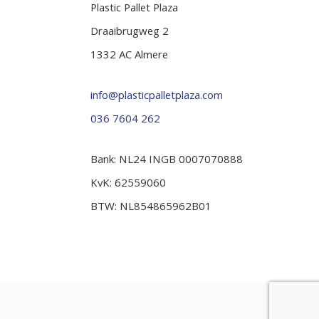
Plastic Pallet Plaza
Draaibrugweg 2
1332 AC Almere
n
info@plasticpalletplaza.com
036 7604 262
Bank: NL24 INGB 0007070888
KvK: 62559060
BTW: NL854865962B01