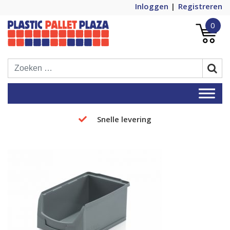
Inloggen
Registreren
0
Plastic Pallets Plaza, de nummer 1 in
Plastic Pallet Plaza
Europa!
Snelle levering