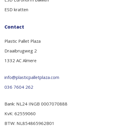
ESD Euronorm bakken
ESD kratten
Contact
Plastic Pallet Plaza
Draaibrugweg 2
1332 AC Almere
info@plasticpalletplaza.com
036 7604 262
Bank: NL24 INGB 0007070888
KvK: 62559060
BTW: NL854865962B01