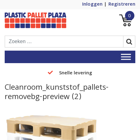
Inloggen
Registreren
0
Plastic Pallets Plaza, de nummer 1 in
Plastic Pallet Plaza
Europa!
Snelle levering
Cleanroom_kunststof_pallets-
removebg-preview (2)