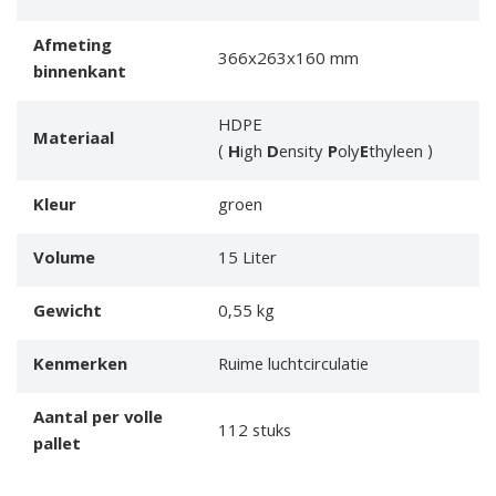
Afmeting
366x263x160 mm
binnenkant
HDPE
Materiaal
(
H
igh
D
ensity
P
oly
E
thyleen )
Kleur
groen
Volume
15 Liter
Gewicht
0,55 kg
Kenmerken
Ruime luchtcirculatie
Aantal per volle
112 stuks
pallet