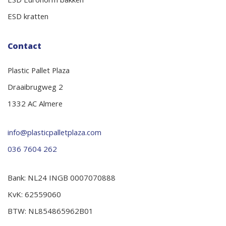
ESD Euronorm bakken
ESD kratten
Contact
Plastic Pallet Plaza
Draaibrugweg 2
1332 AC Almere
info@plasticpalletplaza.com
036 7604 262
Bank: NL24 INGB 0007070888
KvK: 62559060
BTW: NL854865962B01