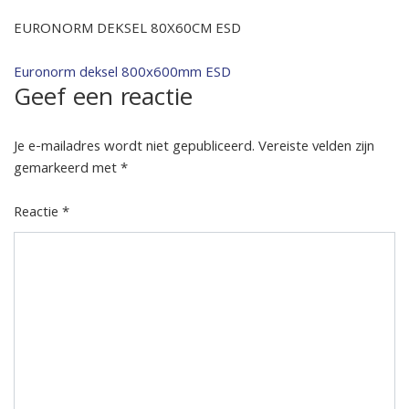
EURONORM DEKSEL 80X60CM ESD
Bericht
Euronorm deksel 800x600mm ESD
Geef een reactie
navigatie
Je e-mailadres wordt niet gepubliceerd.
Vereiste velden zijn
gemarkeerd met
*
Reactie
*