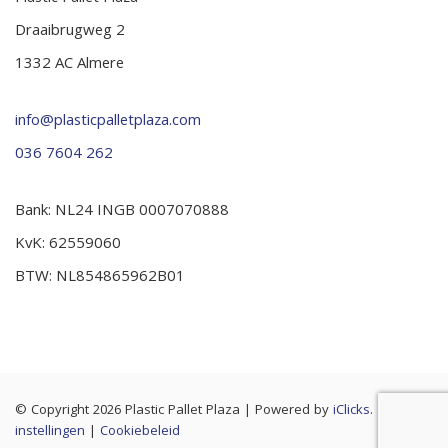
Draaibrugweg 2
1332 AC Almere
info@plasticpalletplaza.com
036 7604 262
Bank: NL24 INGB 0007070888
KvK: 62559060
BTW: NL854865962B01
© Copyright 2026 Plastic Pallet Plaza
|
Powered by
iClicks
. |
Cookie
instellingen
|
Cookiebeleid