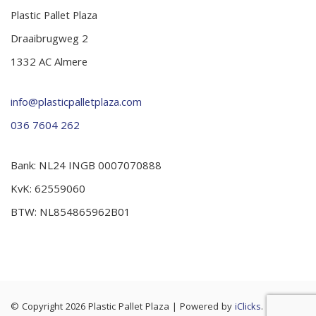
Plastic Pallet Plaza
Draaibrugweg 2
1332 AC Almere
info@plasticpalletplaza.com
036 7604 262
Bank: NL24 INGB 0007070888
KvK: 62559060
BTW: NL854865962B01
© Copyright 2026 Plastic Pallet Plaza
|
Powered by
iClicks
. |
Cookie