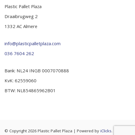
Plastic Pallet Plaza
Draaibrugweg 2
1332 AC Almere
info@plasticpalletplaza.com
036 7604 262
Bank: NL24 INGB 0007070888
KvK: 62559060
BTW: NL854865962B01
© Copyright 2026 Plastic Pallet Plaza
|
Powered by
iClicks
. |
Cookie