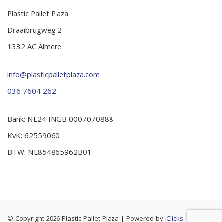
Plastic Pallet Plaza
Draaibrugweg 2
1332 AC Almere
info@plasticpalletplaza.com
036 7604 262
Bank: NL24 INGB 0007070888
KvK: 62559060
BTW: NL854865962B01
© Copyright 2026 Plastic Pallet Plaza
|
Powered by
iClicks
. |
Cookie