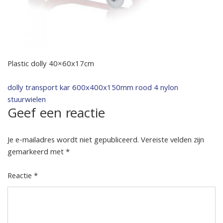
Plastic dolly 40×60x17cm
Bericht
dolly transport kar 600x400x150mm rood 4 nylon
stuurwielen
navigatie
Geef een reactie
Je e-mailadres wordt niet gepubliceerd.
Vereiste velden zijn
gemarkeerd met
*
Reactie
*