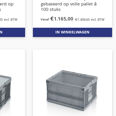
eerd op
gebaseerd op volle pallet á
s
100 stuks
€
1.165,00
05
incl. BTW
€
1.409,65
incl. BTW
EN
IN WINKELWAGEN