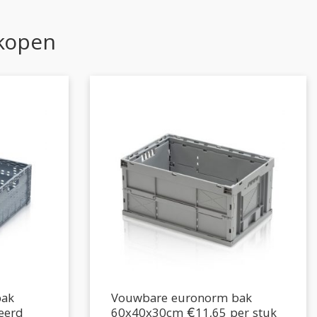
 kopen
bak
Vouwbare euronorm bak
eerd
60x40x30cm €11,65 per stuk