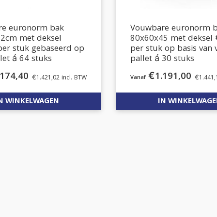
e euronorm bak
Vouwbare euronorm 
2cm met deksel
80x60x45 met deksel 
per stuk gebaseerd op
per stuk op basis van 
llet á 64 stuks
pallet á 30 stuks
.174,40
€
1.191,00
€
1.421,02
incl. BTW
€
1.441,
N WINKELWAGEN
IN WINKELWAG