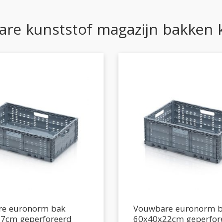
re kunststof magazijn bakken
e euronorm bak
Vouwbare euronorm 
7cm geperforeerd
60x40x22cm geperfor