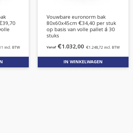
bak
Vouwbare euronorm bak
€39,70
80x60x45cm €34,40 per stuk
volle
op basis van volle pallet á 30
stuks
€
1.032,00
11
incl. BTW
€
1.248,72
incl. BTW
EN
IN WINKELWAGEN