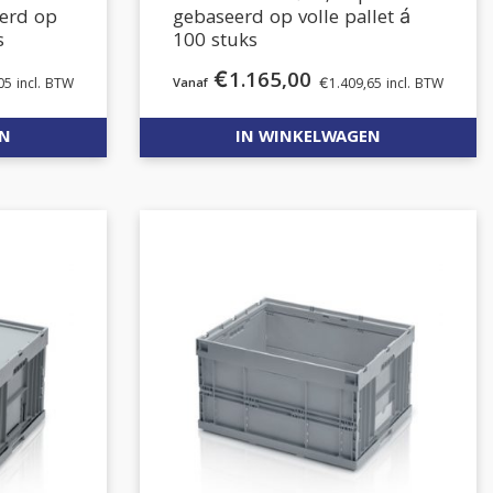
eerd op
gebaseerd op volle pallet á
s
100 stuks
€
1.165,00
05
incl. BTW
€
1.409,65
incl. BTW
EN
IN WINKELWAGEN