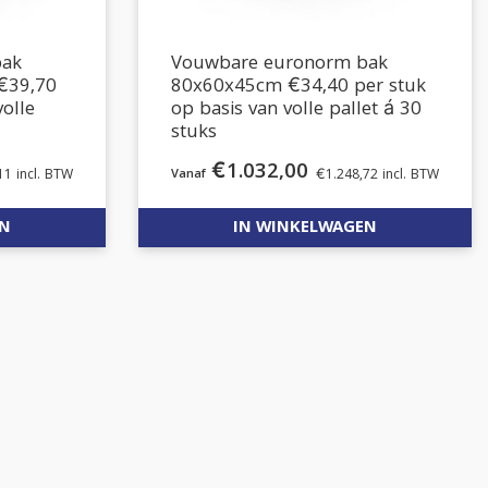
bak
Vouwbare euronorm bak
€39,70
80x60x45cm €34,40 per stuk
volle
op basis van volle pallet á 30
stuks
€
1.032,00
11
incl. BTW
€
1.248,72
incl. BTW
EN
IN WINKELWAGEN