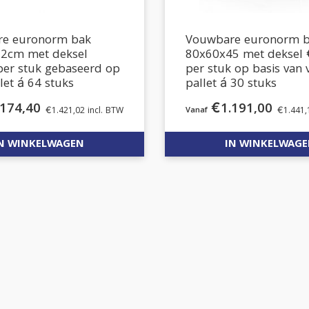
e euronorm bak
Vouwbare euronorm 
2cm met deksel
80x60x45 met deksel 
per stuk gebaseerd op
per stuk op basis van 
llet á 64 stuks
pallet á 30 stuks
.174,40
€
1.191,00
€
1.421,02
incl. BTW
€
1.441,
N WINKELWAGEN
IN WINKELWAG