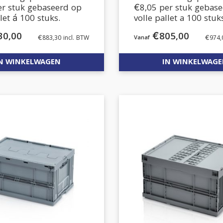
er stuk gebaseerd op
€8,05 per stuk gebas
llet á 100 stuks.
volle pallet a 100 stuk
30,00
€
805,00
€
883,30
incl. BTW
€
974,
N WINKELWAGEN
IN WINKELWAG