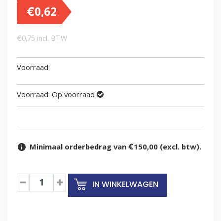
€
0,62
€
0,75
incl. BTW
Voorraad:
Op voorraad
Minimaal orderbedrag van €150,00 (excl. btw).
Stapelbeugel
IN WINKELWAGEN
ALC
distributiekratten
aantal