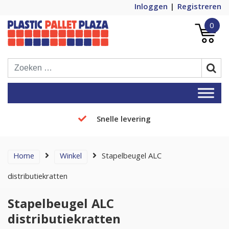
Inloggen
Registreren
0
Plastic Pallets Plaza, de nummer 1 in
Plastic Pallet Plaza
Europa!
Snelle levering
Home
Winkel
Stapelbeugel ALC
distributiekratten
Stapelbeugel ALC
distributiekratten