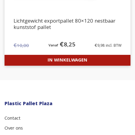
Lichtgewicht exportpallet 80×120 nestbaar
kunststof pallet
€
8,25
€
10,00
€
9,98
incl. BTW
Oorspronkelijke
Huidige
prijs
prijs
IN WINKELWAGEN
was:
is:
€10,00.
€8,25.
Plastic Pallet Plaza
Contact
Over ons