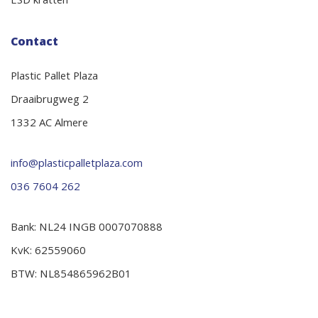
ESD kratten
Contact
Plastic Pallet Plaza
Draaibrugweg 2
1332 AC Almere
info@plasticpalletplaza.com
036 7604 262
Bank: NL24 INGB 0007070888
KvK: 62559060
BTW: NL854865962B01