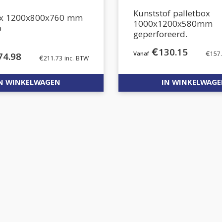
Kunststof palletbox
ox 1200x800x760 mm
1000x1200x580mm
p
geperforeerd.
€
130.15
€
157
74.98
€
211.73
inc. BTW
N WINKELWAGEN
IN WINKELWAG