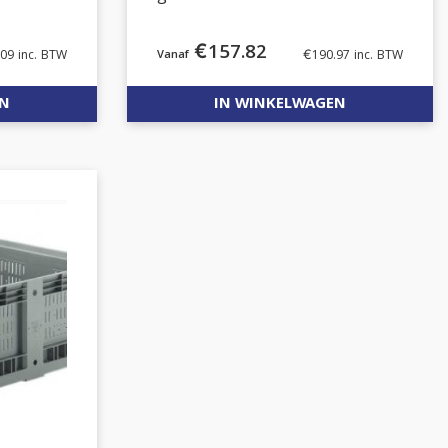
€
157.82
.09
inc. BTW
€
190.97
inc. BTW
EN
IN WINKELWAGEN