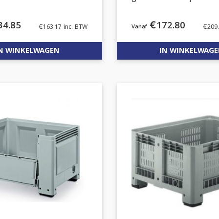
34.85
€
172.80
€
163.17
inc. BTW
€
209
N WINKELWAGEN
IN WINKELWAG