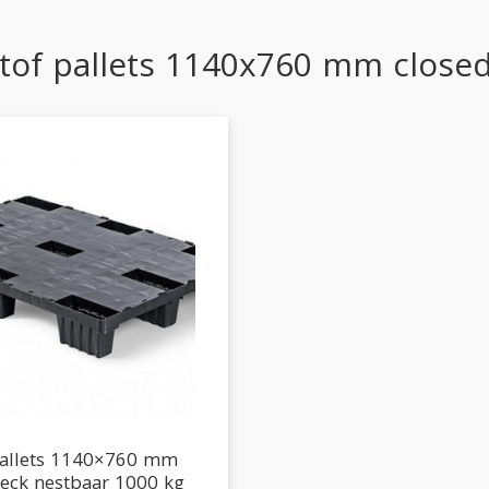
tof pallets 1140x760 mm close
 pallets 1140×760 mm
deck nestbaar 1000 kg