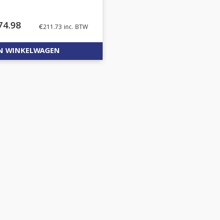
74.98
€
211.73
inc. BTW
N WINKELWAGEN