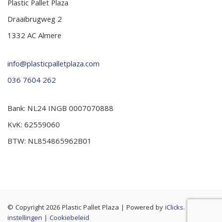
Plastic Pallet Plaza
Draaibrugweg 2
1332 AC Almere
info@plasticpalletplaza.com
036 7604 262
Bank: NL24 INGB 0007070888
KvK: 62559060
BTW: NL854865962B01
© Copyright 2026 Plastic Pallet Plaza
|
Powered by
iClicks
. |
Cookie
instellingen
|
Cookiebeleid